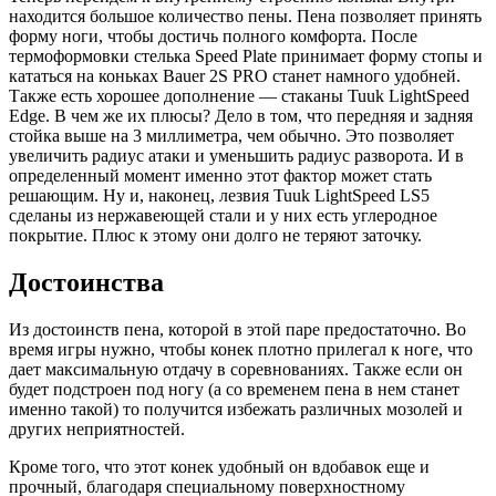
находится большое количество пены. Пена позволяет принять
форму ноги, чтобы достичь полного комфорта. После
термоформовки стелька Speed Plate принимает форму стопы и
кататься на коньках Bauer 2S PRO станет намного удобней.
Также есть хорошее дополнение — стаканы Tuuk LightSpeed
Edge. В чем же их плюсы? Дело в том, что передняя и задняя
стойка выше на 3 миллиметра, чем обычно. Это позволяет
увеличить радиус атаки и уменьшить радиус разворота. И в
определенный момент именно этот фактор может стать
решающим. Ну и, наконец, лезвия Tuuk LightSpeed LS5
сделаны из нержавеющей стали и у них есть углеродное
покрытие. Плюс к этому они долго не теряют заточку.
Достоинства
Из достоинств пена, которой в этой паре предостаточно. Во
время игры нужно, чтобы конек плотно прилегал к ноге, что
дает максимальную отдачу в соревнованиях. Также если он
будет подстроен под ногу (а со временем пена в нем станет
именно такой) то получится избежать различных мозолей и
других неприятностей.
Кроме того, что этот конек удобный он вдобавок еще и
прочный, благодаря специальному поверхностному