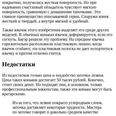
покрытию, получилась жесткая поверхность. Но при
надевании счастливый обладатель чувствует мягкую
поверхность, сравнимую с домашними тапочками. Это
главное преимущество описываемой серии. Снаружи конек
жесткий и твердый, а внутри мягкий и удобный.
Также язычок этого изобретения выделяет его среди других
моделей. В обычных коньках язычок деформируется, если его
согнуть. Бауэр решили эту проблему. На середине язычка
горизонтально расположили пластиковую линию, когда
язычок сгибают, эта пластиковая полоска не дает испортиться
язычку и притом отлично гнется.
Недостатки
Из недостатков только цена и неудобство заточки лезвия.
Цена таких коньков достигает 50 тысяч рублей. Конечно,
стоит своих денег. Но подходят они, в основном, только
профессиональным хоккеистам, также эти коньки могут быть
вратарскими.
Из-за того, что лезвие покрыто углеродным слоем,
заточка доставляет некоторые трудности. Мастера
по заточке говорят о довольно среднем качестве