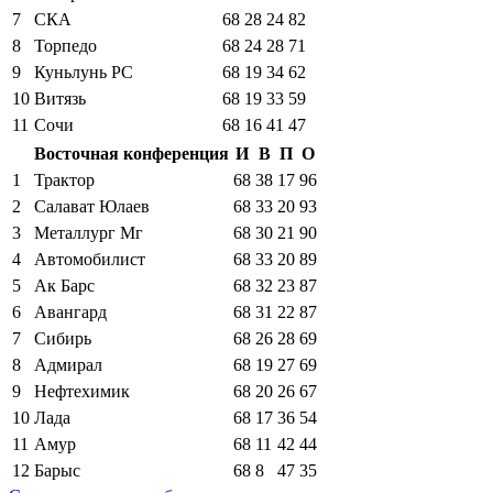
7
СКА
68
28
24
82
8
Торпедо
68
24
28
71
9
Куньлунь РС
68
19
34
62
10
Витязь
68
19
33
59
11
Сочи
68
16
41
47
Восточная конференция
И
В
П
О
1
Трактор
68
38
17
96
2
Салават Юлаев
68
33
20
93
3
Металлург Мг
68
30
21
90
4
Автомобилист
68
33
20
89
5
Ак Барс
68
32
23
87
6
Авангард
68
31
22
87
7
Сибирь
68
26
28
69
8
Адмирал
68
19
27
69
9
Нефтехимик
68
20
26
67
10
Лада
68
17
36
54
11
Амур
68
11
42
44
12
Барыс
68
8
47
35