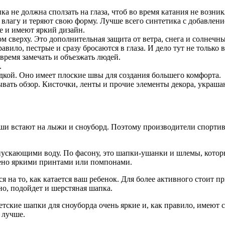
ка не должна сползать на глаза, чтоб во время катания не возни
влагу и теряют свою форму. Лучше всего синтетика с добавлен
е и имеют яркий дизайн.
 сверху. Это дополнительная защита от ветра, снега и солнечны
вило, пестрые и сразу бросаются в глаза. И дело тут не только в
время замечать и объезжать людей.
.
дкой. Оно имеет плоские швы для создания большего комфорта.
ывать обзор. Кисточки, ленты и прочие элементы декора, украша
ыши встают на лыжи и сноуборд. Поэтому производители спорти
пускающими воду. По фасону, это шапки-ушанки и шлемы, котор
шено яркими принтами или помпонами.
 на то, как катается ваш ребенок. Для более активного стоит п
но, подойдет и шерстяная шапка.
. Детские шапки для сноуборда очень яркие и, как правило, име
 лучше.