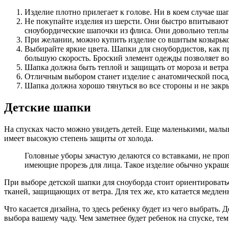
Изделие плотно прилегает к голове. Ни в коем случае шап
Не покупайте изделия из шерсти. Они быстро впитывают 
сноубордические шапочки из флиса. Они довольно теплы
При желании, можно купить изделие со вшитым козырьком
Выбирайте яркие цвета. Шапки для сноубордистов, как пра
большую скорость. Броский элемент одежды позволяет во
Шапка должна быть теплой и защищать от мороза и ветра
Отличным выбором станет изделие с анатомической поса
Шапка должна хорошо тянуться во все стороны и не закр
Детские шапки
На спусках часто можно увидеть детей. Еще маленькими, мал
имеет высокую степень защиты от холода.
Головные уборы зачастую делаются со вставками, не про
имеющие прорезь для лица. Такое изделие обычно укра
При выборе детской шапки для сноуборда стоит ориентироваться
тканей, защищающих от ветра. Для тех же, кто катается медлен
Что касается дизайна, то здесь ребенку будет из чего выбрать
выбора вашему чаду. Чем заметнее будет ребенок на спуске, тем