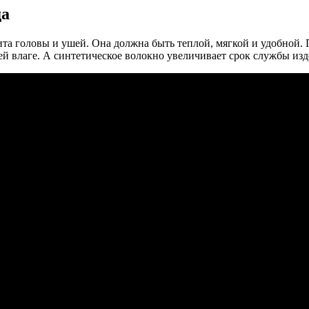
да
ита головы и ушей. Она должна быть теплой, мягкой и удобной.
й влаге. А синтетическое волокно увеличивает срок службы изд