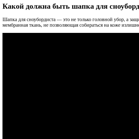
Какой должна быть шапка для сноубор
Шапка для сноубордиста — это не только головной убор, а защ
мембранная ткань, не позволяющая собираться на коже излишне