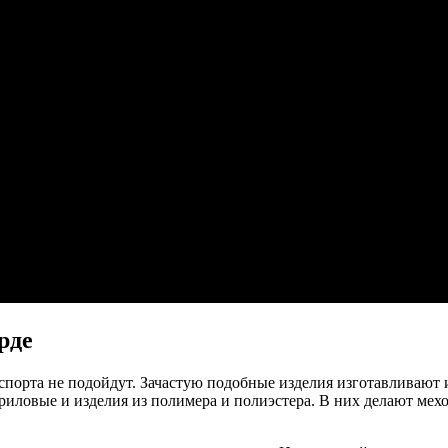
рде
 спорта не подойдут. Зачастую подобные изделия изготавливают
риловые и изделия из полимера и полиэстера. В них делают ме