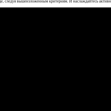
де, следуя вышеизложенным критериям. И наслаждайтесь актив