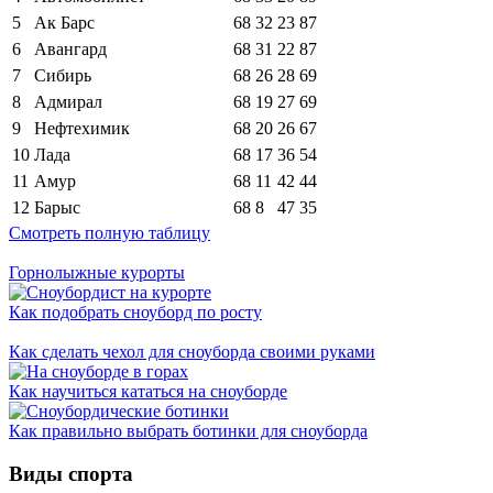
5
Ак Барс
68
32
23
87
6
Авангард
68
31
22
87
7
Сибирь
68
26
28
69
8
Адмирал
68
19
27
69
9
Нефтехимик
68
20
26
67
10
Лада
68
17
36
54
11
Амур
68
11
42
44
12
Барыс
68
8
47
35
Смотреть полную таблицу
Горнолыжные курорты
Как подобрать сноуборд по росту
Как сделать чехол для сноуборда своими руками
Как научиться кататься на сноуборде
Как правильно выбрать ботинки для сноуборда
Виды спорта