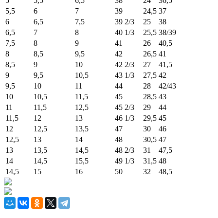
5
5,5
6,5
38
24
36,5
5,5
6
7
39
24,5
37
6
6,5
7,5
39 2/3
25
38
6,5
7
8
40 1/3
25,5
38/39
7,5
8
9
41
26
40,5
8
8,5
9,5
42
26,5
41
8,5
9
10
42 2/3
27
41,5
9
9,5
10,5
43 1/3
27,5
42
9,5
10
11
44
28
42/43
10
10,5
11,5
45
28,5
43
11
11,5
12,5
45 2/3
29
44
11,5
12
13
46 1/3
29,5
45
12
12,5
13,5
47
30
46
12,5
13
14
48
30,5
47
13
13,5
14,5
48 2/3
31
47,5
14
14,5
15,5
49 1/3
31,5
48
14,5
15
16
50
32
48,5