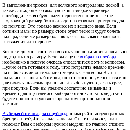
В выполнении трюков, для должного контроля над доской, а
также для хорошего самочувствия и здоровья райдера
сноубордическая обувь имеет первостепенное значение.
Подходящий размер ботинок один из главных критериев для
их покупки. Это гораздо важнее их внешнего вида. Если
ботинки малы по размеру, стопе будет тесно и будут болеть
пальцы, если же размер большой, есть большая вероятность
растяжения или перелома.
Ботинки должны соответствовать уровню катания и идеально
подходить по размеру. Если вы еще не
выбрали сноуборд
,
необходимо в первую очередь определиться с этим вопросом.
Нужно быть готовым к тому, чтоб потратить немало времени
на выбор самой оптимальной модели. Сколько бы Вы ни
пытались разносить ботинки, они от этого не уменьшатся и не
увеличатся, поэтому правильный выбор нужно делать сразу
при покупке. Если вы уделите достаточно внимания и
времени для тщательного выбора ботинок, то впоследствии
будете полностью удовлетворены комфортностью при
катании.
Выбирая ботинки для сноуборда
, примеряйте модели разных
брендов, пробуйте разные размеры. Опытный консультант
поможет Вам с выбором нужной модели, но главное следите
за своими ощущениями – полностью ли Вам комфортно. Если