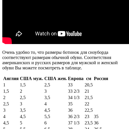
Очень удобно то, что размеры ботинок для сноуборда
соответствуют размерам обычной обуви. Соответствия
американских и русских размеров для мужской и женской
обуви Вы можете посмотреть в таблице.
Англия
США муж.
США жен.
Европа
см
Россия
1
1,5
2,5
33
20,5
1,5
2
3
33 2/3
21
2
2,5
3,5
34 1/3
21,5
2,5
3
4
35
22
3
3,5
4,5
36
22,5
4
4,5
5,5
36 2/3
23
35
4,5
5
6
37 1/3
23,5
36