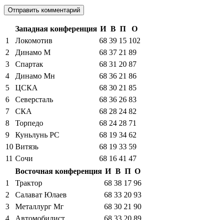
Западная конференция
И
В
П
О
1
Локомотив
68
39
15
102
2
Динамо М
68
37
21
89
3
Спартак
68
31
20
87
4
Динамо Мн
68
36
21
86
5
ЦСКА
68
30
21
85
6
Северсталь
68
36
26
83
7
СКА
68
28
24
82
8
Торпедо
68
24
28
71
9
Куньлунь РС
68
19
34
62
10
Витязь
68
19
33
59
11
Сочи
68
16
41
47
Восточная конференция
И
В
П
О
1
Трактор
68
38
17
96
2
Салават Юлаев
68
33
20
93
3
Металлург Мг
68
30
21
90
4
Автомобилист
68
33
20
89