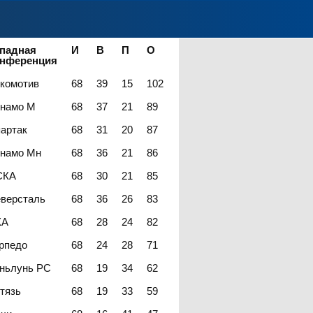
падная
И
В
П
О
онференция
комотив
68
39
15
102
намо М
68
37
21
89
артак
68
31
20
87
намо Мн
68
36
21
86
СКА
68
30
21
85
версталь
68
36
26
83
КА
68
28
24
82
рпедо
68
24
28
71
ньлунь РС
68
19
34
62
тязь
68
19
33
59