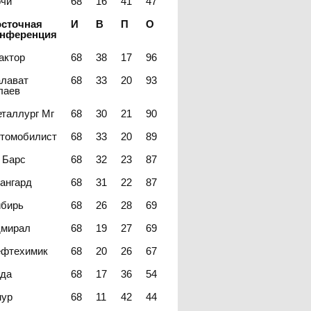
чи
68
16
41
47
сточная
И
В
П
О
онференция
актор
68
38
17
96
лават
68
33
20
93
лаев
таллург Мг
68
30
21
90
томобилист
68
33
20
89
 Барс
68
32
23
87
ангард
68
31
22
87
бирь
68
26
28
69
мирал
68
19
27
69
фтехимик
68
20
26
67
да
68
17
36
54
ур
68
11
42
44