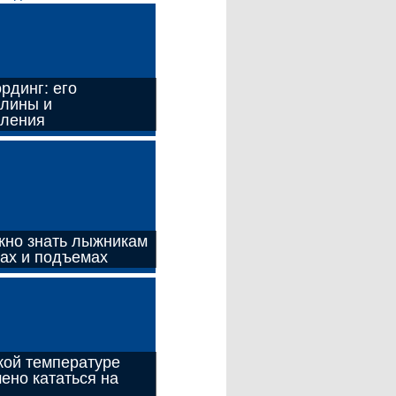
рдинг: его
лины и
вления
жно знать лыжникам
ках и подъемах
кой температуре
ено кататься на