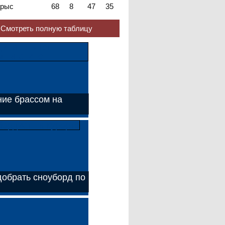
рыс
68
8
47
35
Смотреть полную таблицу
ие брассом на
добрать сноуборд по