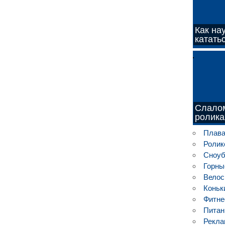
Как на
катать
Слалом
ролика
Плава
Ролик
Сноу
Горны
Велос
Коньк
Фитне
Питан
Рекла