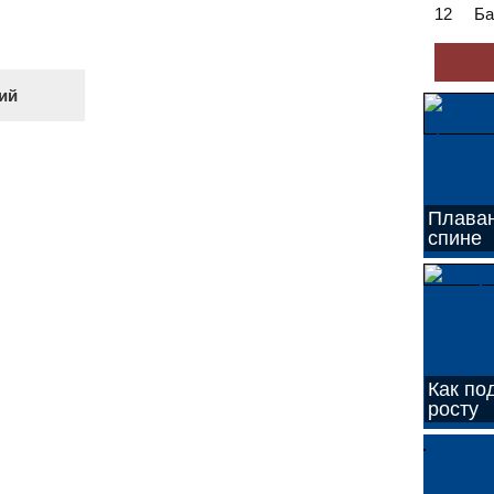
12
Ба
Плаван
спине
Как по
росту