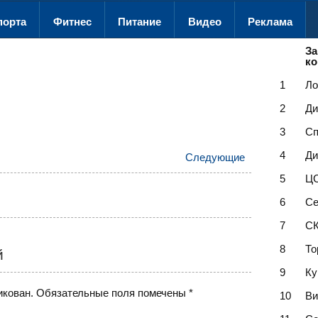
порта
Фитнес
Питание
Видео
Реклама
За
к
1
Ло
2
Ди
3
Сп
4
Ди
Следующие
5
Ц
6
Се
7
С
8
То
й
9
Ку
икован.
Обязательные поля помечены
*
10
Ви