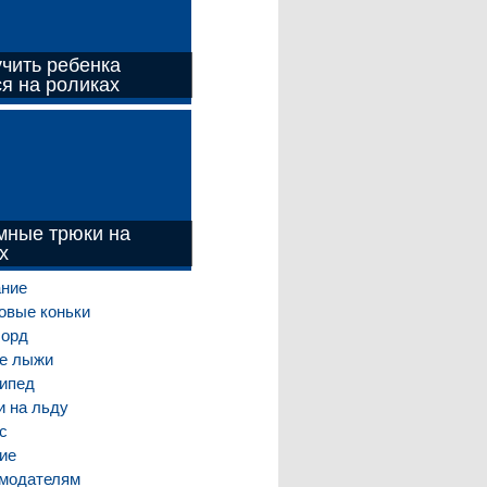
учить ребенка
ся на роликах
ные трюки на
х
ние
овые коньки
борд
е лыжи
ипед
и на льду
с
ие
модателям