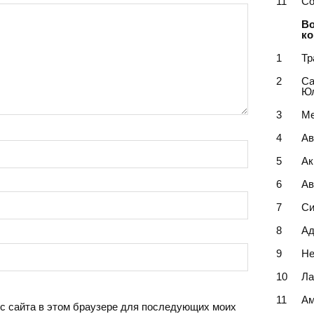
11
Со
Во
к
1
Тр
2
Са
Ю
3
Ме
4
Ав
5
Ак
6
Ав
7
Си
8
Ад
9
Не
10
Ла
11
Ам
ес сайта в этом браузере для последующих моих