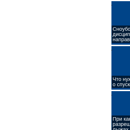
Сноубо
дисцип
напра
Что ну
о спус
При ка
разреш
лыжах