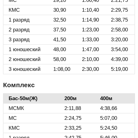
МС
29,20
1:06,40
2:21,75
КМС
30,90
1:10,40
2:29,75
1 разряд
32,50
1:14,90
2:38,75
2 разряд
37,50
1:23,00
2:58,00
3 разряд
41,50
1:33,00
3:20,00
1 юношеский
48,00
1:47,00
3:54,00
2 юношеский
58,00
2:10,00
4:39,00
3 юношеский
1:08,00
2:30,00
5:19,00
Комплекс
Бас-50м(Ж)️
200м
400м
МСМК
2:11,88
4:38,66
МС
2:24,75
5:07,00
КМС
2:33,25
5:24,50
1 разряд
2:42,75
5:46,00