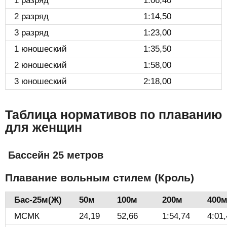
1 разряд
1:06,40
2 разряд
1:14,50
3 разряд
1:23,00
1 юношеский
1:35,50
2 юношеский
1:58,00
3 юношеский
2:18,00
Таблица нормативов по плаванию
для женщин
Бассейн 25 метров
Плавание вольным стилем (Кроль)
Бас-25м(Ж)️
50м
100м
200м
400
МСМК
24,19
52,66
1:54,74
4:01