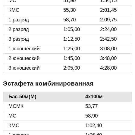
МС
51,90
1:54,75
КМС
55,30
2:01,45
1 разряд
58,70
2:09,75
2 разряд
1:05,00
2:24,00
3 разряд
1:12,50
2:42,50
1 юношеский
1:25,00
3:08,00
2 юношеский
1:45,00
3:48,00
3 юношеский
2:05,00
4:28,00
Эстафета комбинированная
Бас-50м(М)️
4х100м
МСМК
53,77
МС
58,90
КМС
1:02,40