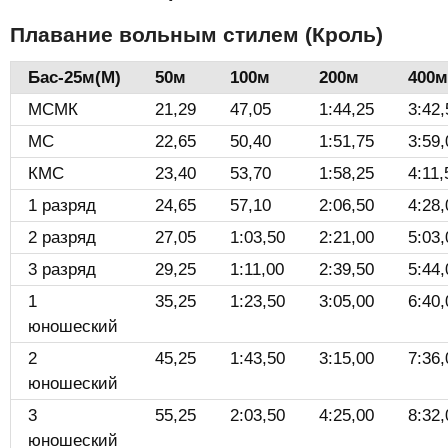
Плавание вольным стилем (Кроль)
Бас-25м(М)️
50м
100м
200м
400м
МСМК
21,29
47,05
1:44,25
3:42,
МС
22,65
50,40
1:51,75
3:59,
КМС
23,40
53,70
1:58,25
4:11,
1 разряд
24,65
57,10
2:06,50
4:28,
2 разряд
27,05
1:03,50
2:21,00
5:03,
3 разряд
29,25
1:11,00
2:39,50
5:44,
1
35,25
1:23,50
3:05,00
6:40,
юношеский
2
45,25
1:43,50
3:15,00
7:36,
юношеский
3
55,25
2:03,50
4:25,00
8:32,
юношеский