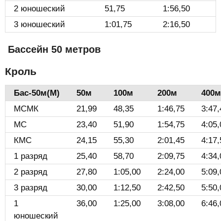
2 юношеский
51,75
1:56,50
3 юношеский
1:01,75
2:16,50
Бассейн 50 метров
Кроль
Бас-50м(М)️
50м
100м
200м
400м
МСМК
21,99
48,35
1:46,75
3:47,
МС
23,40
51,90
1:54,75
4:05,
КМС
24,15
55,30
2:01,45
4:17,
1 разряд
25,40
58,70
2:09,75
4:34,
2 разряд
27,80
1:05,00
2:24,00
5:09,
3 разряд
30,00
1:12,50
2:42,50
5:50,
1
36,00
1:25,00
3:08,00
6:46,
юношеский