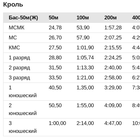
Кроль
Бас-50м(Ж)️
50м
100м
200м
40
МСМК
24,78
53,90
1:57,28
4:0
МС
26,70
57,90
2:07,25
4:2
КМС
27,50
1:01,90
2:15,55
4:4
1 разряд
28,80
1:05,74
2:24,25
5:0
2 разряд
31,50
1:13,30
2:40,00
5:4
3 разряд
33,50
1:21,00
2:58,00
6:2
1
40,50
1,35,00
3:29,00
7:3
юношеский
2
50,50
1:55,00
4:09,00
8:4
юношеский
3
1:00,00
2:14,00
4:47,00
10:
юношеский