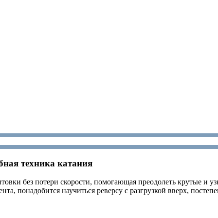
бная техника катания
товки без потери скорости, помогающая преодолеть крутые и узк
та, понадобится научиться реверсу с разгрузкой вверх, постеп