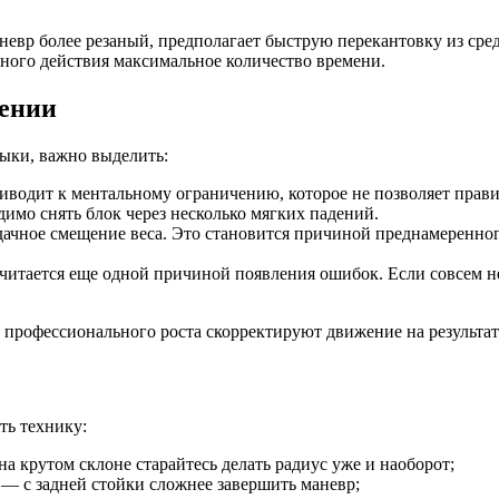
вр более резаный, предполагает быструю перекантовку из сред
ного действия максимальное количество времени.
ении
ыки, важно выделить:
иводит к ментальному ограничению, которое не позволяет прави
имо снять блок через несколько мягких падений.
дачное смещение веса. Это становится причиной преднамеренно
читается еще одной причиной появления ошибок. Если совсем н
е профессионального роста скорректируют движение на результат
ть технику:
на крутом склоне старайтесь делать радиус уже и наоборот;
 — с задней стойки сложнее завершить маневр;