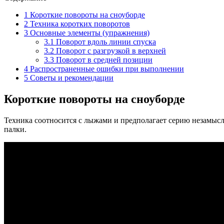
1
Короткие повороты на сноуборде
2
Техника коротких поворотов
3
Основные элементы (упражнения)
3.1
Поворот вдоль линии спуска
3.2
Поворот с разгрузкой в верхней
3.3
Поворот в средней позиции
4
Распространенные ошибки при выполнении
5
Советы и рекомендации
Короткие повороты на сноуборде
Техника соотносится с лыжами и предполагает серию незамысл
палки.