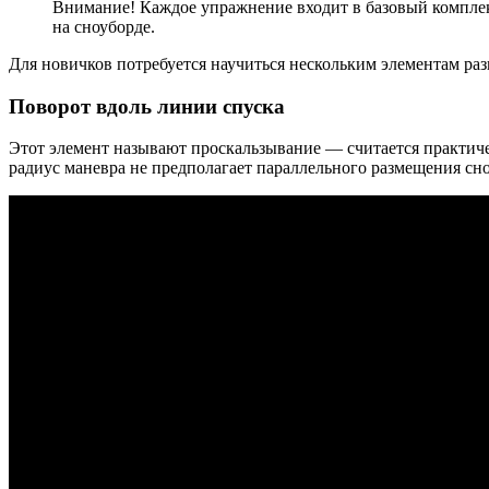
Внимание! Каждое упражнение входит в базовый комплек
на сноуборде.
Для новичков потребуется научиться нескольким элементам ра
Поворот вдоль линии спуска
Этот элемент называют проскальзывание — считается практиче
радиус маневра не предполагает параллельного размещения сно