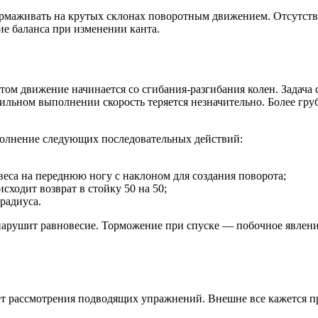
ормаживать на крутых склонах поворотным движением. Отсутст
ие баланса при изменении канта.
том движение начинается со сгибания-разгибания колен. Задача 
ильном выполнении скорость теряется незначительно. Более гру
ыполнение следующих последовательных действий:
веса на переднюю ногу с наклоном для создания поворота;
сходит возврат в стойку 50 на 50;
радиуса.
арушит равновесие. Торможение при спуске — побочное явление
ет рассмотрения подводящих упражнений. Внешне все кажется пр