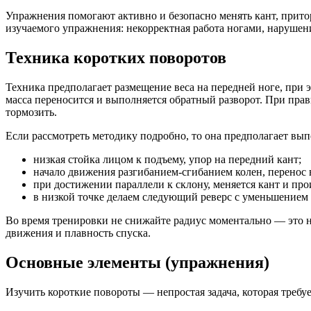
Упражнения помогают активно и безопасно менять кант, прит
изучаемого упражнения: некорректная работа ногами, нарушен
Техника коротких поворотов
Техника предполагает размещение веса на передней ноге, при э
масса переносится и выполняется обратный разворот. При прав
тормозить.
Если рассмотреть методику подробно, то она предполагает в
низкая стойка лицом к подъему, упор на передний кант;
начало движения разгибанием-сгибанием колен, перенос 
при достижении параллели к склону, меняется кант и прои
в низкой точке делаем следующий реверс с уменьшением 
Во время тренировки не снижайте радиус моментально — это н
движения и плавность спуска.
Основные элементы (упражнения)
Изучить короткие повороты — непростая задача, которая требу