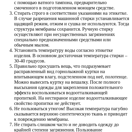
с помощью ватного тампона, предварительно
смоченного в подготовленном моющем средстве.
Стирать строго в соответствии указаниями на этикетке.
В случае разрешения машинной стирки устанавливается
щадящий режим, отжим и сушка не используются. Тогда
структура мембраны сохранится. Ручную стирку
осуществляют при несущественных загрязнениях
специально предназначенными средствами или
обычным мылом.
Установить температуру воды согласно этикетке
изделия. В основном достаточная температура стирки –
30-40 градусов.
Правильно просушить вещь, что подразумевает
расправленный вид горнолыжной куртки на
впитывающем влагу, подстеленном под неё, полотенце.
Можно вывесить куртку на вешалку. После полного
высыхания одежды для закрепления положительного
эффекта воспользоваться водоотталкивающей
пропиткой. На нестираное изделие водоотталкивающее
свойство пропитки не действует.
Не пользоваться утюгом! Высокая температура пагубно
сказывается верхнюю синтетическую ткань и приводит
к повреждению мембраны.
Не стирать слишком часто и не доводить одежду до
крайней степени загрязнения. Пользование