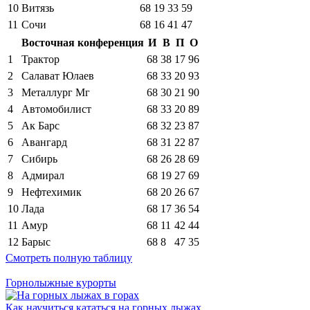
10
Витязь
68
19
33
59
11
Сочи
68
16
41
47
Восточная конференция
И
В
П
О
1
Трактор
68
38
17
96
2
Салават Юлаев
68
33
20
93
3
Металлург Мг
68
30
21
90
4
Автомобилист
68
33
20
89
5
Ак Барс
68
32
23
87
6
Авангард
68
31
22
87
7
Сибирь
68
26
28
69
8
Адмирал
68
19
27
69
9
Нефтехимик
68
20
26
67
10
Лада
68
17
36
54
11
Амур
68
11
42
44
12
Барыс
68
8
47
35
Смотреть полную таблицу
Горнолыжные курорты
Как научиться кататься на горных лыжах