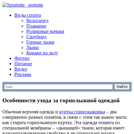
S
portotip
Виды спорта
Велосипед
Плавание
Роликовые коньки
Сноуборд
Горные лыжи
Лыжи
Коньки на льду
Фитнес
Питание
Видео
Реклама
Особенности ухода за горнолыжной одеждой
Обычная верхняя одежда и
куртка горнолыжника
– два
совершенно разных понятия, в связи с этим так важно знать:
как стирать горнолыжную куртку. Эта одежда пошита из
специальной мембраны – «дышащей» ткани, которая имеет
влагоотталкивающее свойство и не пропускает воздух.