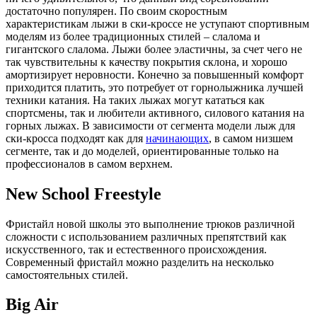
достаточно популярен. По своим скоростным
характеристикам лыжи в ски-кроссе не уступают спортивным
моделям из более традиционных стилей – слалома и
гигантского слалома. Лыжи более эластичны, за счет чего не
так чувствительны к качеству покрытия склона, и хорошо
амортизирует неровности. Конечно за повышенный комфорт
приходится платить, это потребует от горнолыжника лучшей
техники катания. На таких лыжах могут кататься как
спортсмены, так и любители активного, силового катания на
горных лыжах. В зависимости от сегмента модели лыж для
ски-кросса подходят как для
начинающих
, в самом низшем
сегменте, так и до моделей, ориентированные только на
профессионалов в самом верхнем.
New School Freestyle
Фристайл новой школы это выполнение трюков различной
сложности с использованием различных препятствий как
искусственного, так и естественного происхождения.
Современный фристайл можно разделить на несколько
самостоятельных стилей.
Big Air