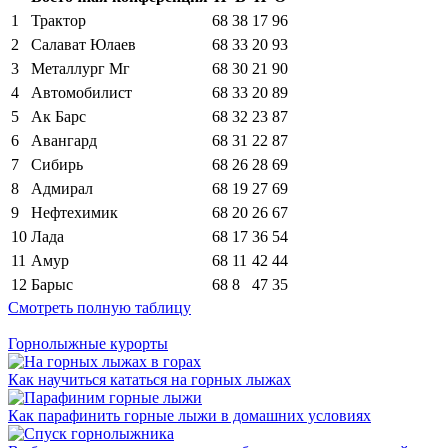
1
Трактор
68
38
17
96
2
Салават Юлаев
68
33
20
93
3
Металлург Мг
68
30
21
90
4
Автомобилист
68
33
20
89
5
Ак Барс
68
32
23
87
6
Авангард
68
31
22
87
7
Сибирь
68
26
28
69
8
Адмирал
68
19
27
69
9
Нефтехимик
68
20
26
67
10
Лада
68
17
36
54
11
Амур
68
11
42
44
12
Барыс
68
8
47
35
Смотреть полную таблицу
Горнолыжные курорты
Как научиться кататься на горных лыжах
Как парафинить горные лыжи в домашних условиях