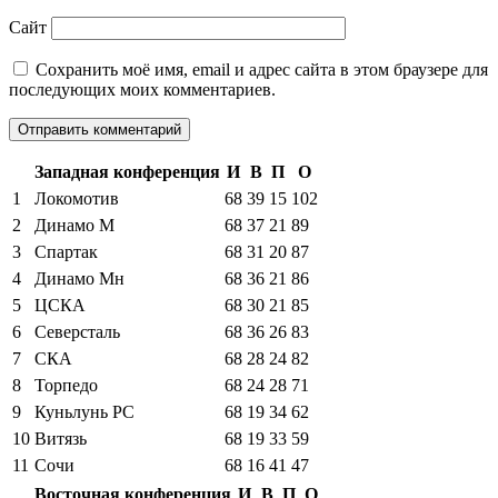
Сайт
Сохранить моё имя, email и адрес сайта в этом браузере для
последующих моих комментариев.
Западная конференция
И
В
П
О
1
Локомотив
68
39
15
102
2
Динамо М
68
37
21
89
3
Спартак
68
31
20
87
4
Динамо Мн
68
36
21
86
5
ЦСКА
68
30
21
85
6
Северсталь
68
36
26
83
7
СКА
68
28
24
82
8
Торпедо
68
24
28
71
9
Куньлунь РС
68
19
34
62
10
Витязь
68
19
33
59
11
Сочи
68
16
41
47
Восточная конференция
И
В
П
О