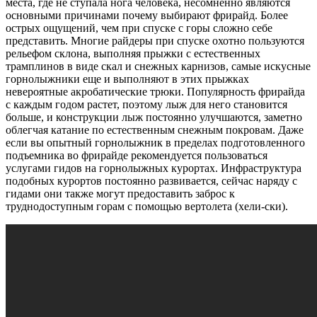
места, где не ступала нога человека, несомненно являются
основными причинами почему выбирают фрирайд. Более
острых ощущений, чем при спуске с горы сложно себе
представить. Многие райдеры при спуске охотно пользуются
рельефом склона, выполняя прыжки с естественных
трамплинов в виде скал и снежных карнизов, самые искусные
горнолыжники еще и выполняют в этих прыжках
невероятные акробатические трюки. Популярность фрирайда
с каждым годом растет, поэтому лыж для него становится
больше, и конструкции лыж постоянно улучшаются, заметно
облегчая катание по естественным снежным покровам. Даже
если вы опытный горнолыжник в пределах подготовленного
подъемника во фрирайде рекомендуется пользоваться
услугами гидов на горнолыжных курортах. Инфраструктура
подобных курортов постоянно развивается, сейчас наряду с
гидами они также могут предоставить заброс к
труднодоступным горам с помощью вертолета (хели-ски).