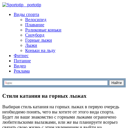
S
portotip
Виды спорта
Велосипед
Плавание
Роликовые коньки
Сноуборд
Горные лыжи
Лыжи
Коньки на льду
Фитнес
Питание
Видео
Реклама
Стили катания на горных лыжах
Выбирая стиль катания на горных лыжах в первую очередь
необходимо понять, чего вы хотите от этого вида спорта.
Будет ли ваше знакомство с горными лыжами ограничено
любительскими вылазками, или же вы планируете всерьез
связать свою жизнь с этим увлечением и выйти на