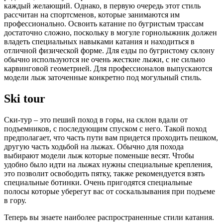
каждый желающий. Однако, в первую очередь этот стиль
рассчитан на спортсменов, которые занимаются им
профессионально. Освоить катание по бугристым трассам
достаточно сложно, поскольку в могуле горнолыжник должен
владеть специальных навыками катания и находиться в
отличной физической форме. Для езды по бугристому склону
обычно используются не очень жесткие лыжи, с не сильно
карвинговой геометрией. Для профессионалов выпускаются
модели лыж заточенные конкретно под могульный стиль.
Ski tour
Ски-тур – это пеший поход в горы, на склон вдали от
подъемников, с последующим спуском с него. Такой поход
предполагает, что часть пути вам придется проходить пешком,
другую часть ходьбой на лыжах. Обычно для похода
выбирают модели лыж которые поменьше весят. Чтобы
удобно было идти на лыжах нужны специальные крепления,
это позволит освободить пятку, также рекомендуется взять
специальные ботинки. Очень пригодятся специальные
полосы которые уберегут вас от соскальзывания при подъеме
в гору.
Теперь вы знаете наиболее распространенные стили катания.