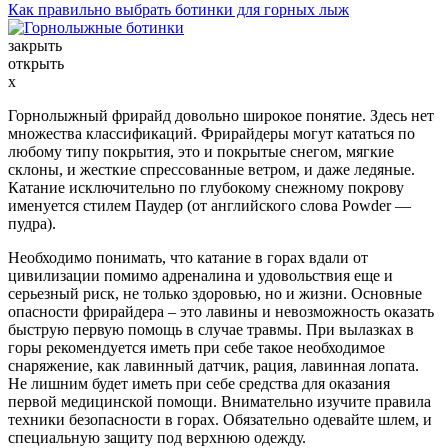
Как правильно выбрать ботинки для горных лыж
закрыть
открыть
x
Горнолыжный фрирайд довольно широкое понятие. Здесь нет
множества классификаций. Фрирайдеры могут кататься по
любому типу покрытия, это и покрытые снегом, мягкие
склоны, и жесткие спрессованные ветром, и даже ледяные.
Катание исключительно по глубокому снежному покрову
именуется стилем Паудер (от английского слова Powder —
пудра).
Необходимо понимать, что катание в горах вдали от
цивилизации помимо адреналина и удовольствия еще и
серьезный риск, не только здоровью, но и жизни. Основные
опасности фрирайдера – это лавины и невозможность оказать
быструю первую помощь в случае травмы. При вылазках в
горы рекомендуется иметь при себе такое необходимое
снаряжение, как лавинный датчик, рация, лавинная лопата.
Не лишним будет иметь при себе средства для оказания
первой медицинской помощи. Внимательно изучите правила
техники безопасности в горах. Обязательно одевайте шлем, и
специальную защиту под верхнюю одежду.