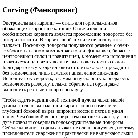
Carving (Фанкарвинг)
Экстремальный карвинг — стиль для горнолыжников
обожающих скоростное катание. Отличительной
особенностью карвинга является прохождение поворотов без
потери скорости. В карвинговой технике не пользуются
палками. Поскольку повороты получаются резаные, с очень
глубоким наклоном внутрь траектории, фанкарвер, борясь с
центробежной силой и гравитацией, в момент его исполнения
практически цепляется всем телом с поверхностью склона.
Благодаря этому в карвинговом стиле повороты проходятся
без торможения, лишь изменяя направление движения.
Используя эту скорость, в самом низу склона у карвера есть
возможность развернуть лыжи обратно на гору, и даже
выполнить резаный поворот по кругу.
Чтобы ездить карвинговой техникой нужны лыжи малой
длины, с очень выраженной карвинговой геометрией –
глубокий боковой вырез, широкий носок и пятка и узкая
талия. Чем боковой вырез шире, тем охотнее лыжи идут по
дуге позволяя совершать головокружительные повороты.
Сейчас карвинг в горных лыжах не очень популярен, поэтому
производители снаряжения практически не выпускают лыжи