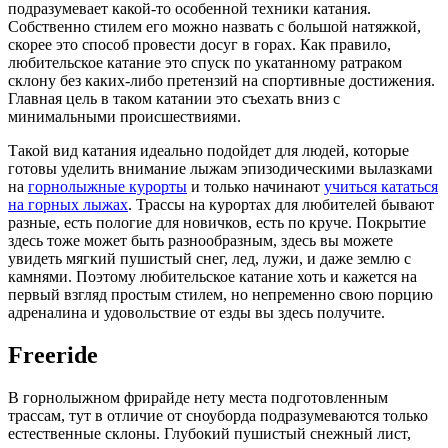
подразумевает какой-то особенной техники катания.
Собственно стилем его можно назвать с большой натяжкой,
скорее это способ провести досуг в горах. Как правило,
любительское катание это спуск по укатанному ратраком
склону без каких-либо претензий на спортивные достижения.
Главная цель в таком катании это съехать вниз с
минимальными происшествиями.
Такой вид катания идеально подойдет для людей, которые
готовы уделить внимание лыжам эпизодическими вылазками
на
горнолыжные курорты
и только начинают
учиться кататься
на горных лыжах
. Трассы на курортах для любителей бывают
разные, есть пологие для новичков, есть по круче. Покрытие
здесь тоже может быть разнообразным, здесь вы можете
увидеть мягкий пушистый снег, лед, лужи, и даже землю с
камнями. Поэтому любительское катание хоть и кажется на
первый взгляд простым стилем, но непременно свою порцию
адреналина и удовольствие от езды вы здесь получите.
Freeride
В горнолыжном фрирайде нету места подготовленным
трассам, тут в отличие от сноуборда подразумеваются только
естественные склоны. Глубокий пушистый снежный лист,