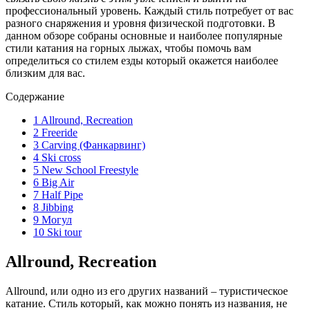
профессиональный уровень. Каждый стиль потребует от вас
разного снаряжения и уровня физической подготовки. В
данном обзоре собраны основные и наиболее популярные
стили катания на горных лыжах, чтобы помочь вам
определиться со стилем езды который окажется наиболее
близким для вас.
Содержание
1
Allround, Recreation
2
Freeride
3
Carving (Фанкарвинг)
4
Ski cross
5
New School Freestyle
6
Big Air
7
Half Pipe
8
Jibbing
9
Могул
10
Ski tour
Allround, Recreation
Allround, или одно из его других названий – туристическое
катание. Стиль который, как можно понять из названия, не