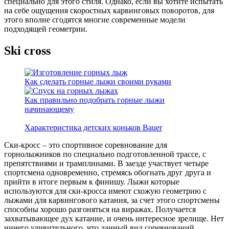
специально для этого стиля. Однако, если вы хотите испытать
на себе ощущения скоростных карвинговых поворотов, для
этого вполне сгодятся многие современные модели
подходящей геометрии.
Ski cross
Как сделать горные лыжи своими руками
Как правильно подобрать горные лыжи
начинающему
Характеристика детских коньков Bauer
Ски-кросс – это спортивное соревнование для
горнолыжников по специально подготовленной трассе, с
препятствиями и трамплинами. В заезде участвует четыре
спортсмена одновременно, стремясь обогнать друг друга и
прийти в итоге первым к финишу. Лыжи которые
используются для ски-кросса имеют схожую геометрию с
лыжами для карвингового катания, за счет этого спортсмены
способны хорошо разгоняться на виражах. Получается
захватывающее дух катание, и очень интересное зрелище. Нет
ничего удивительного, что данный вид соревнований