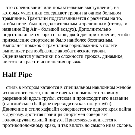
– это соревнования или показательные выступления, на
которых участники совершают трюки на одном большом
трамплине. Трамплин подготавливается с расчетом на то,
чтобы полет был продолжительным и зрелищным (отсюда и
название Big Air – большой воздух). Дополнительно
подготавливается горка с площадкой для приземления, чтобы
приземление спортсмена было наиболее безопасным.
Выполняя прыжок с трамплина горнолыжник в полете
выполняет разнообразные акробатические трюки.
Оцениваются участники по сложности трюков, динамике,
чистоте и красоте исполнения прыжка.
Half Pipe
– стиль в котором катаются в специальном наклонном желобе
из плотного снега, внешне очень напоминает половину
разрезанной вдоль трубы, отсюда и происходит его название
(с английского half-pipe переводится как полу труба).
Движение в стиле хафпайп совершается от одного края пайпа
к другому, достигая границы спортсмен совершает
головокружительный пируэт. Приземляясь двигается к
противоположному краю, и так вплоть до самого низа склона.